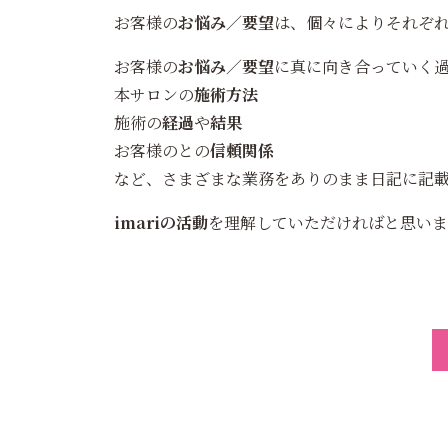
お客様の
お悩み
／
要望
は、個々によりそれぞ
お客様の
お悩み
／
要望
に真に向き合っていく
本サロンの
施術方法
施術の
経過
や
結果
お客様のとの
信頼関係
など、さまざまな業務をありのまま日記に記
imariの活動
を理解していただければと思いま