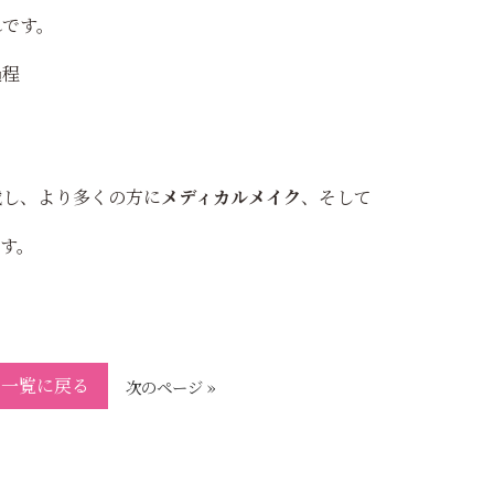
れです。
過程
載し、より多くの方に
メディカルメイク
、そして
す。
一覧に戻る
次のページ »