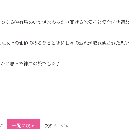
がつくる④有馬のいで湯⑤ゆったり寛げる⑥安心と安全⑦快適
値段以上の価値のあるひとときに日々の疲れが取れ癒された思
いかと思った神戸の旅でした♪
一覧に戻る
ジ
次のページ »