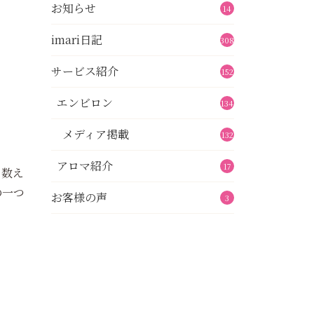
お知らせ
14
imari日記
308
サービス紹介
152
エンビロン
134
メディア掲載
132
アロマ紹介
17
も数え
の一つ
お客様の声
3