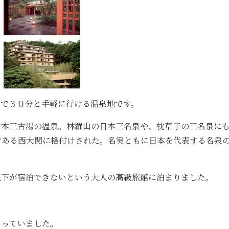
スで３０分と手軽に行ける温泉地です。
日本三古湯の温泉。林羅山の日本三名泉や、枕草子の三名泉に
である西大関に格付けされた。名実ともに日本を代表する名泉
以下が宿泊できないという大人の高級旅館に泊まりました。
まっていました。