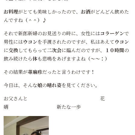
お料理
がとても美味しかったので、
お酒
がどんどん飲めた
んですね
（＾＾）♪
それで新郎新婦のお見送りの時に、女性には
コラーゲン
で
男性には
ウコン
を手渡されたのですが、私はあえて
ウコン
に
交換
してもらって
二次会
に臨んだのですが、
１０時間
の
飲み続けたら
体
も悲鳴をあげますよね
（～～：）
その結果が
蕁麻疹
だったと言うわけです
！
今日は、そんな
娘
の
晴れ姿
を見てください。
お父さんと 花
婿 新たな一歩