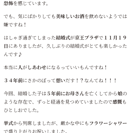
恐怖
を感じています。
でも、気にばかりしても
美味しいお酒
を飲めないようでは
嫌ですね
！
はしゃぎ過ぎてしまった
結婚式
が
京王プラザ
で
１１月１９
日
にありましたが、久しぶりの結婚式がとても楽しかった
んです
♪
本当に
人
が
しあわせ
になるっていいもんですね
！
３４年前
にさかのぼって
想い
だす
！？
なんてね
！！！
今回、結婚した子は
５年前にお母さん
を亡くしてから
娘
の
ような存在で、ずっと経過を見つめていましたので
感慨
も
ひとしおでした。
挙式
から列席しましたが、厳かな中にも
フラワーシャワー
で盛り上がりお祝いしました。