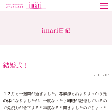
imari日記
結婚式！
2011.12.07
１２月
も一週間が過ぎました。
蕁麻疹
も治まりすっかり
元
の体
になりましたが、一度なったら
細胞
が記憶しているの
で
免疫力
が低下すると
再度
なると聞きましたのでちょっと