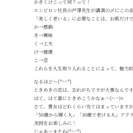
かきくけこって何？って！
エンビロン社長の戸澤先生が講演の〆にこの
「美しく老いる」に必要なことは、お肌だけ
か→感動
き→興味
く→工夫
け→健康
こ→恋
これらを人生取り入れることによって、魅力
なるほど～(*^^*)
ときめきの恋は、忘れがちですが大事なんで
はて、はて誰にときめこうかなぁ～(^-^)v
さて、貴女はどれくらい当てはまっています
「50歳から輝く人」「30歳で老ける人」ア
次回をお楽しみに！
じゃあ～またね(*^^*)