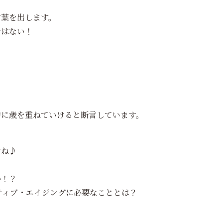
言葉を出します。
ではない！
的に歳を重ねていけると断言しています。
すね♪
か！？
クティブ・エイジングに必要なこととは？