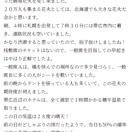
った勝毎花火を見て来ました。
２０万人も集まる花火としては、北海道でも大きな花火大
会かと思います。
朝、４時に札幌を出発して７時３０分には帯広市内に着
き、道路状況も空いていました。
かなり渋滞すると思っていたので、拍子抜けしましたね！
桟敷席のチケットはないので、一般席を目指しての早起き
はやはり正解でしたよ。
一般席Ａは、橋を挟んでの場所なので多少見づらく、一般
席Ｂに多くの人がシートを敷いていました。
前の晩からテントを張っている人も多くいて、この花火の
期待度が伺えました。
帯広近辺のホテルは、全て満室で１時間かかる糠平温泉で
取りました。
この日の気温は２８度の晴天！
前の日がどしゃぶりの雨だったようで、当日も50％の確率