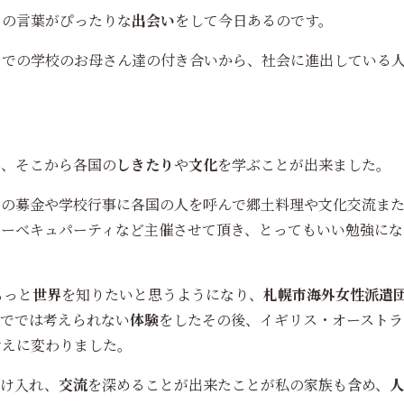
この言葉がぴったりな
出会い
をして今日あるのです。
までの学校のお母さん達の付き合いから、社会に進出している
き、そこから各国の
しきたり
や
文化
を学ぶことが出来ました。
送の募金や学校行事に各国の人を呼んで郷土料理や文化交流ま
バーベキュパーティなど主催させて頂き、とってもいい勉強にな
もっと
世界
を知りたいと思うようになり、
札幌市海外女性派遣
ででは考えられない
体験
をしたその後、イギリス・オーストラ
考えに変わりました。
受け入れ、
交流
を深めることが出来たことが私の家族も含め、
人