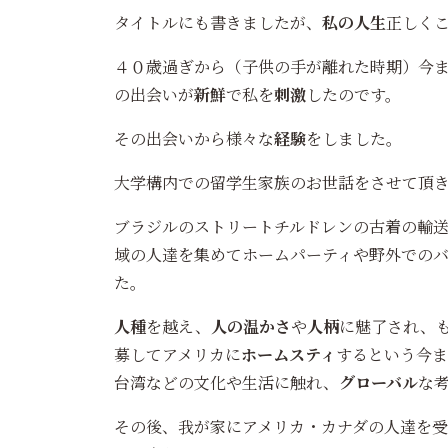
タイトルにも書きましたが、
私の人生
正しく
４０歳過ぎから（子供の手が離れた時期）今
の出会いが
新鮮
で私を
刺激
したのです。
その出会いから様々な
経験
をしました。
大学構内での留学生家族のお世話をさせて頂
ブラジルのストリートチルドレンの古着の輸
域の人達を集めてホームパーティや野外での
た。
人種
を越え、
人の温かさ
や
人柄
に魅了され、
募してアメリカに
ホームスティ
するという今ま
台湾などの文化や生活に触れ、
グローバル
な
その後、我が家にアメリカ・カナダの人達を