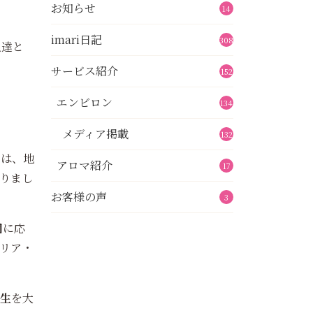
お知らせ
14
imari日記
308
人達と
サービス紹介
152
エンビロン
134
メディア掲載
132
たは、地
アロマ紹介
17
りまし
お客様の声
3
団
に応
リア・
生
を大