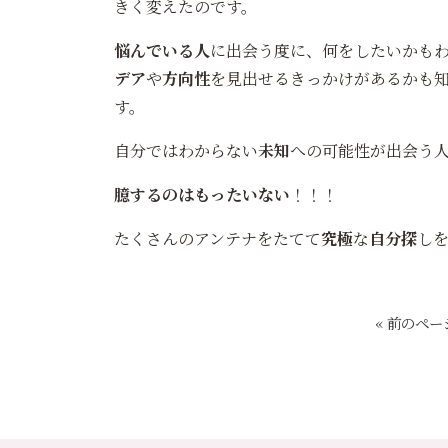
きく変えたのです。
悩んでいる人
に出会う度に、何をしたいかも
デア
や
方向性
を見出せるきっかけがあるかも
す。
自分ではわからない
未知
への可能性が出会う
臆するのはもったいない
！！！
たくさんのアンテナをたてて
究極
な
自分探
し
« 前のペー